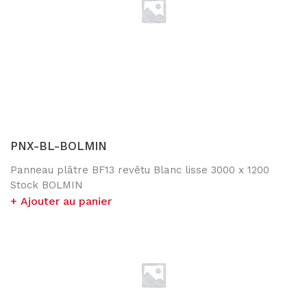
Portes coulissantes PROSLIDE
LES BOX
Box réunion fermée
Box réunion ouverte
PNX-BL-BOLMIN
Phonebox
Panneau plâtre BF13 revêtu Blanc lisse 3000 x 1200
Stock BOLMIN
CLOISON BI-BLOC
Ajouter au panier
Symbiose
PRODUITS COMPLEMENTAIRES