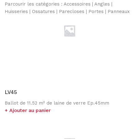
Parcourir les catégories :
Accessoires
|
Angles
|
BM80PR
Huisseries
|
Ossatures
|
Parecloses
|
Portes
|
Panneaux
BM40
PORTES
Portes Cadre alu
Porte Epur
Portes pleines
LV45
Ballot de 11.52 m² de laine de verre Ep.45mm
Portes FLUSH
Ajouter au panier
Portes clarit Pivot
Portes coulissantes INSLIDE