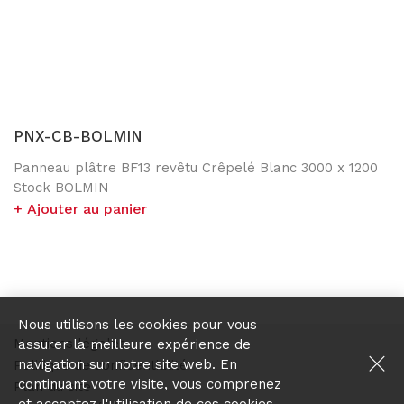
Panneaux
Stores
Décorations
PNX-CB-BOLMIN
Panneau plâtre BF13 revêtu Crêpelé Blanc 3000 x 1200
Stock BOLMIN
Ajouter au panier
Nous utilisons les cookies pour vous
Mentions légales
assurer la meilleure expérience de
navigation sur notre site web. En
Politique de confidentialité
continuant votre visite, vous comprenez
Plan du site