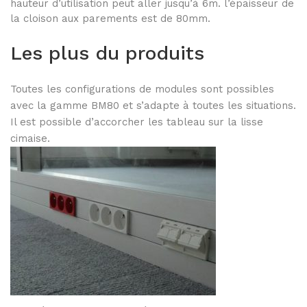
hauteur d’utilisation peut aller jusqu’à 6m. l’épaisseur de
Portes coulissantes PROSLIDE
la cloison aux parements est de 80mm.
LES BOX
Les plus du produits
Box réunion fermée
Toutes les configurations de modules sont possibles
avec la gamme BM80 et s’adapte à toutes les situations.
Il est possible d’accorcher les tableau sur la lisse
Box réunion ouverte
cimaise.
Phonebox
CLOISON BI-BLOC
Symbiose
PRODUITS COMPLEMENTAIRES