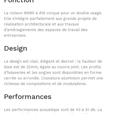
BM80PR
La cloison BM80 à été conçue pour un double usage.
Elle s’intègre parfaitement aux grands projets de
BM40
réalisation architecturale et aux travaux
d’aménagements des espaces de travail des
PORTES
entreprises.
Design
Portes Cadre alu
Le design est clair, élégant et discret : la hauteur de
Porte Epur
lisse est de 32mm, égale au couvre joint. Les profils
d’huisseries et les angles sont disponibles en forme
Portes pleines
carrée ou arrondie. L’ossature aluminium permet une
richesse de compositions et de modulations.
Portes FLUSH
Performances
Portes clarit Pivot
Portes coulissantes INSLIDE
Les performances acoustique vont de 43 à 51 db. La