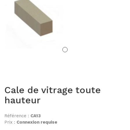
BM80PR
BM40
PORTES
Portes Cadre alu
Porte Epur
Portes pleines
Cale de vitrage toute
Portes FLUSH
hauteur
Portes clarit Pivot
Référence :
CA13
Portes coulissantes INSLIDE
Prix :
Connexion requise