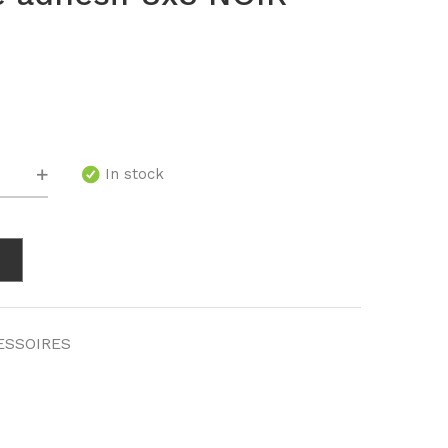
té
In stock
ESSOIRES