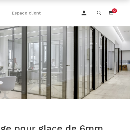
0
Espace client
rage pour glace de 6mm