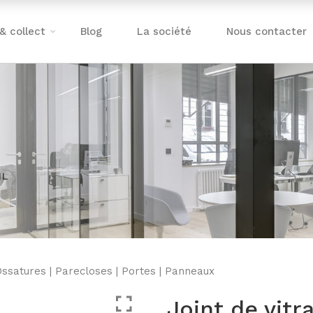
 & collect
Blog
La société
Nous contacter
IL
Ossatures
|
Parecloses
|
Portes
|
Panneaux
Joint de vit