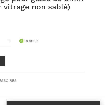
r vitrage non sablé)
té
In stock
ESSOIRES