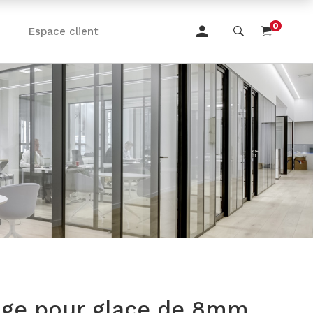
0
Espace client
rage pour glace de 8mm