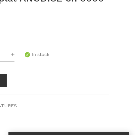
té
In stock
ATURES