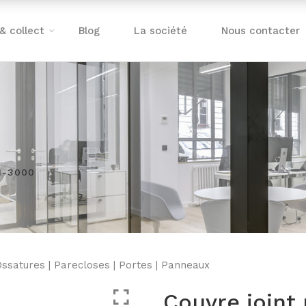
 & collect
Blog
La société
Nous contacter
N-3000
Ossatures
|
Parecloses
|
Portes
|
Panneaux
Couvre joint