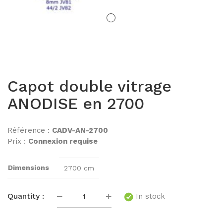
BM80PR
BM40
PORTES
Capot double vitrage
Portes Cadre alu
ANODISE en 2700
Porte Epur
Référence :
CADV-AN-2700
Prix :
Connexion requise
Portes pleines
Portes FLUSH
Dimensions
2700 cm
Portes clarit Pivot
Quantité
Quantity :
In stock
Portes coulissantes INSLIDE