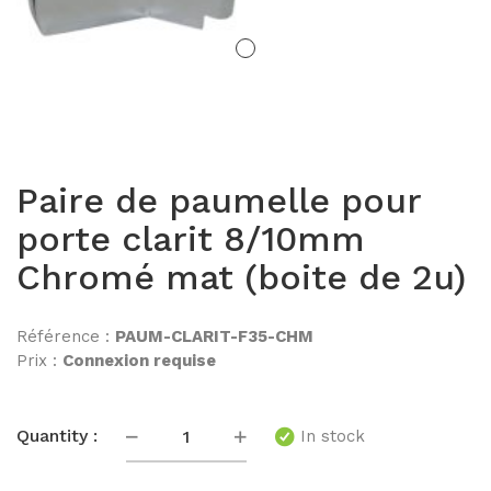
BM80PR
BM40
PORTES
Paire de paumelle pour
Portes Cadre alu
porte clarit 8/10mm
Chromé mat (boite de 2u)
Porte Epur
Portes pleines
Référence :
PAUM-CLARIT-F35-CHM
Prix :
Connexion requise
Portes FLUSH
Portes clarit Pivot
Quantité
Quantity :
In stock
Portes coulissantes INSLIDE